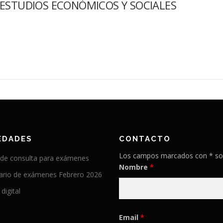
ESTUDIOS ECONÓMICOS Y SOCIALES
EDADES
CONTACTO
Los campos marcados con * so
 de consulta para exámenes
Nombre
*
ario de exámenes Febrero 2026
 digital
Email
*