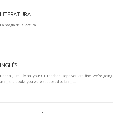
LITERATURA
La magia de la lectura
INGLÉS
Dear all, I´m Silvina, your C1 Teacher. Hope you are fine. We´re go
using the books you were supposed to bring …