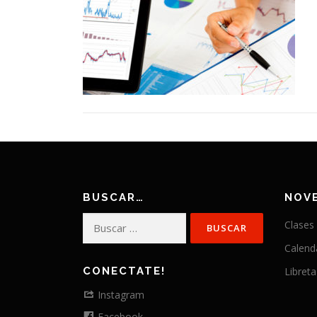
BUSCAR…
NOV
Buscar:
Clases
Calend
CONECTATE!
Libreta
Instagram
Facebook