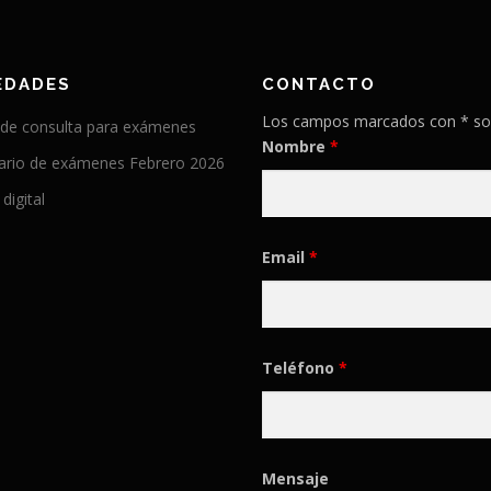
EDADES
CONTACTO
Los campos marcados con * so
 de consulta para exámenes
Nombre
*
ario de exámenes Febrero 2026
 digital
Email
*
Teléfono
*
Mensaje