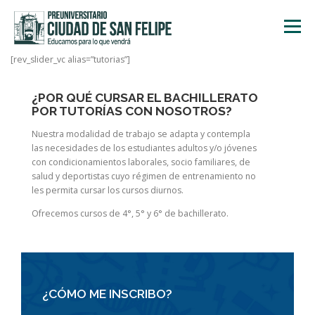
Saltar
al
Menú
contenido
[rev_slider_vc alias=”tutorias”]
INICIO
NOSOTROS
ÁREA ACADÉMICA
¿POR QUÉ CURSAR EL BACHILLERATO
POR TUTORÍAS CON NOSOTROS?
TALLERES
ACTIVIDADES
INSCRIPCIONES
Nuestra modalidad de trabajo se adapta y contempla
las necesidades de los estudiantes adultos y/o jóvenes
con condicionamientos laborales, socio familiares, de
salud y deportistas cuyo régimen de entrenamiento no
les permita cursar los cursos diurnos.
Ofrecemos cursos de 4°, 5° y 6° de bachillerato.
¿CÓMO ME INSCRIBO?