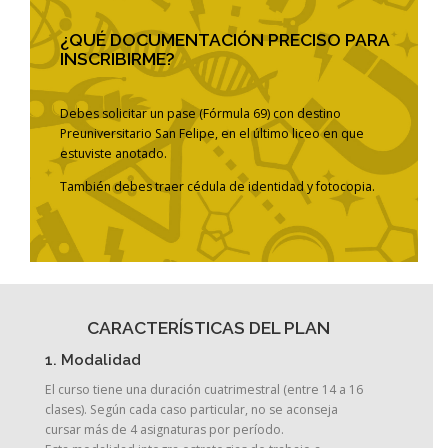
¿QUÉ DOCUMENTACIÓN PRECISO PARA
INSCRIBIRME?
Debes solicitar un pase (Fórmula 69) con destino
Preuniversitario San Felipe, en el último liceo en que
estuviste anotado.
También debes traer cédula de identidad y fotocopia.
CARACTERÍSTICAS DEL PLAN
1. Modalidad
El curso tiene una duración cuatrimestral (entre 14 a 16
clases). Según cada caso particular, no se aconseja
cursar más de 4 asignaturas por período.