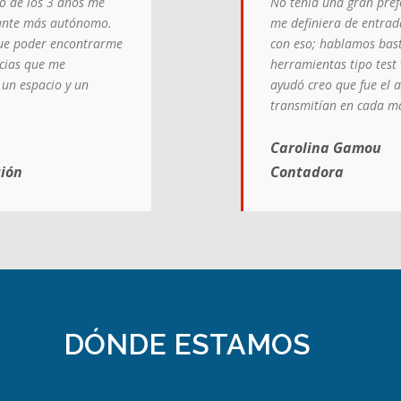
so de los 3 años me
No tenía una gran pref
diante más autónomo.
me definiera de entrad
 fue poder encontrarme
con eso; hablamos bast
ncias que me
herramientas tipo test
un espacio y un
ayudó creo que fue el a
transmitían en cada ma
Carolina Gamou
ción
Contadora
DÓNDE ESTAMOS