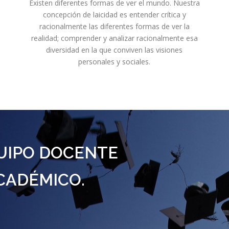
Existen diferentes formas de ver el mundo. Nuestra
concepción de laicidad es entender crítica y
racionalmente las diferentes formas de ver la
realidad; comprender y analizar racionalmente esa
diversidad en la que conviven las visiones
personales y sociales.
UIPO DOCENTE
CADÉMICO.