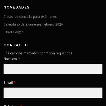
NOVEDADES
Clases de consulta para exámenes
Calendario de exámenes Febrero 2026
Libreta digital
CONTACTO
Los campos marcados con * son requeridos
Nombre
*
Email
*