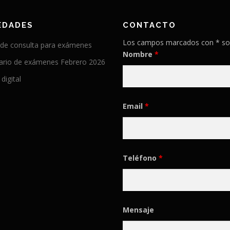
EDADES
CONTACTO
Los campos marcados con * so
 de consulta para exámenes
Nombre
*
ario de exámenes Febrero 2026
 digital
Email
*
Teléfono
*
Mensaje