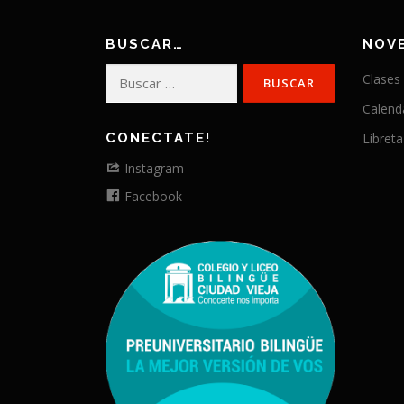
BUSCAR…
NOV
Buscar:
Clases
Calend
CONECTATE!
Libreta
Instagram
Facebook