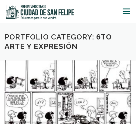
Saltar
al
Menú
contenido
INICIO
NOSOTROS
ÁREA ACADÉMICA
PORTFOLIO CATEGORY:
6TO
ARTE Y EXPRESIÓN
TALLERES
ACTIVIDADES
INSCRIPCIONES