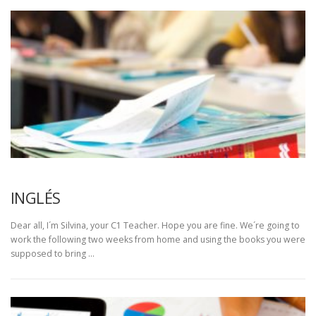
INGLÉS
Dear all, I´m Silvina, your C1 Teacher. Hope you are fine. We´re going to
work the following two weeks from home and using the books you were
supposed to bring …