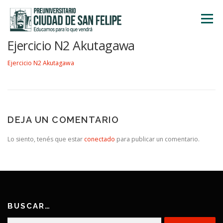
Saltar
al
Menú
contenido
Ejercicio N2 Akutagawa
INICIO
NOSOTROS
ÁREA ACADÉMICA
Ejercicio N2 Akutagawa
TALLERES
ACTIVIDADES
INSCRIPCIONES
DEJA UN COMENTARIO
Lo siento, tenés que estar
conectado
para publicar un comentario.
BUSCAR…
Buscar: