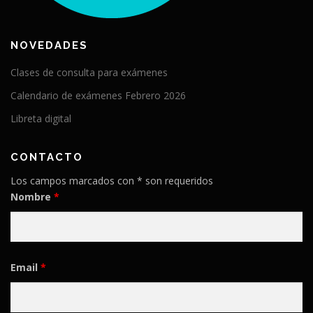
NOVEDADES
Clases de consulta para exámenes
Calendario de exámenes Febrero 2026
Libreta digital
CONTACTO
Los campos marcados con * son requeridos
Nombre
*
Email
*