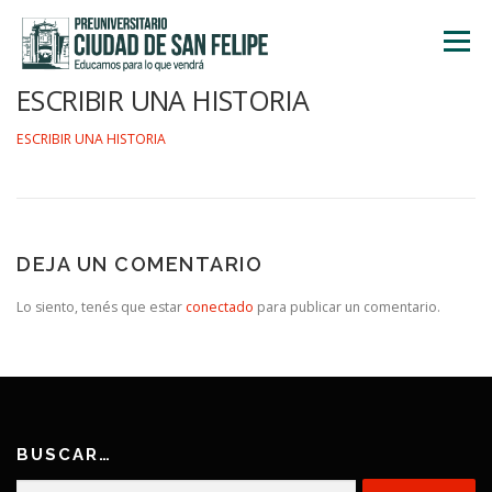
Saltar
al
Menú
contenido
ESCRIBIR UNA HISTORIA
INICIO
NOSOTROS
ÁREA ACADÉMICA
ESCRIBIR UNA HISTORIA
TALLERES
ACTIVIDADES
INSCRIPCIONES
DEJA UN COMENTARIO
Lo siento, tenés que estar
conectado
para publicar un comentario.
BUSCAR…
Buscar: