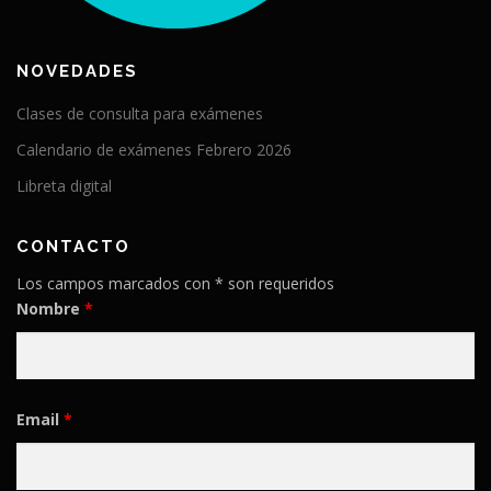
NOVEDADES
Clases de consulta para exámenes
Calendario de exámenes Febrero 2026
Libreta digital
CONTACTO
Los campos marcados con * son requeridos
Nombre
*
Email
*