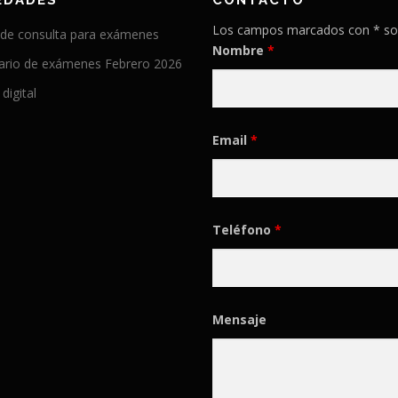
EDADES
CONTACTO
Los campos marcados con * so
 de consulta para exámenes
Nombre
*
ario de exámenes Febrero 2026
 digital
Email
*
Teléfono
*
Mensaje