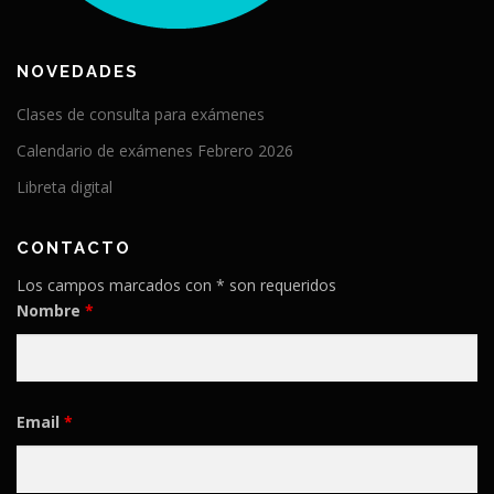
NOVEDADES
Clases de consulta para exámenes
Calendario de exámenes Febrero 2026
Libreta digital
CONTACTO
Los campos marcados con * son requeridos
Nombre
*
Email
*