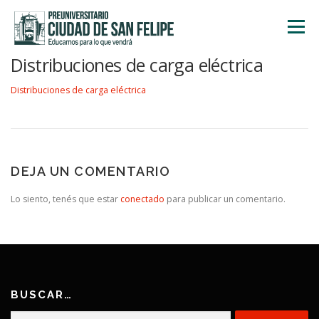
Saltar
al
Menú
contenido
Distribuciones de carga eléctrica
INICIO
NOSOTROS
ÁREA ACADÉMICA
Distribuciones de carga eléctrica
TALLERES
ACTIVIDADES
INSCRIPCIONES
DEJA UN COMENTARIO
Lo siento, tenés que estar
conectado
para publicar un comentario.
BUSCAR…
Buscar: