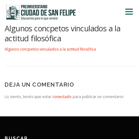
Saltar
al
Menú
contenido
Algunos concpetos vinculados a la
INICIO
NOSOTROS
ÁREA ACADÉMICA
actitud filosófica
Algunos concpetos vinculados a la actitud filosófica
TALLERES
ACTIVIDADES
INSCRIPCIONES
DEJA UN COMENTARIO
Lo siento, tenés que estar
conectado
para publicar un comentario.
BUSCAR…