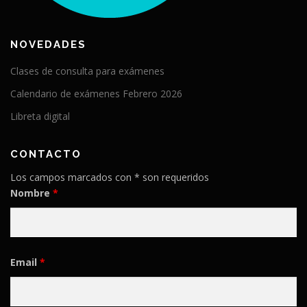
NOVEDADES
Clases de consulta para exámenes
Calendario de exámenes Febrero 2026
Libreta digital
CONTACTO
Los campos marcados con * son requeridos
Nombre
*
Email
*