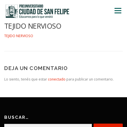
Saltar
al
Menú
contenido
TEJIDO NERVIOSO
INICIO
NOSOTROS
ÁREA ACADÉMICA
TEJIDO NERVIOSO
TALLERES
ACTIVIDADES
INSCRIPCIONES
DEJA UN COMENTARIO
Lo siento, tenés que estar
conectado
para publicar un comentario.
BUSCAR…
Buscar: