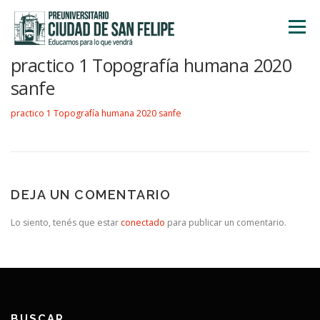
Saltar
al
Menú
contenido
practico 1 Topografía humana 2020
INICIO
NOSOTROS
ÁREA ACADÉMICA
sanfe
practico 1 Topografía humana 2020 sanfe
TALLERES
ACTIVIDADES
INSCRIPCIONES
DEJA UN COMENTARIO
Lo siento, tenés que estar
conectado
para publicar un comentario.
BUSCAR…