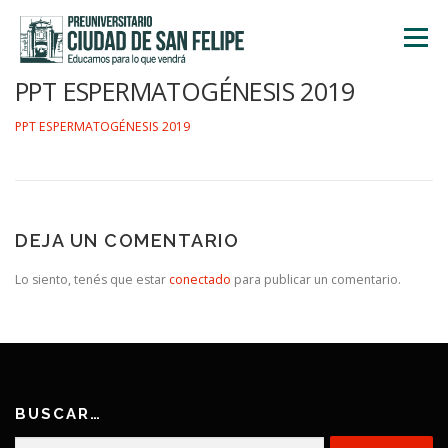
Saltar
al
Menú
contenido
PPT ESPERMATOGÉNESIS 2019
INICIO
NOSOTROS
ÁREA ACADÉMICA
PPT ESPERMATOGÉNESIS 2019
TALLERES
ACTIVIDADES
INSCRIPCIONES
DEJA UN COMENTARIO
Lo siento, tenés que estar
conectado
para publicar un comentario.
BUSCAR…
Buscar: