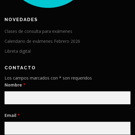
NOVEDADES
Clases de consulta para exámenes
Calendario de exámenes Febrero 2026
Libreta digital
CONTACTO
Los campos marcados con * son requeridos
Nombre
*
Email
*