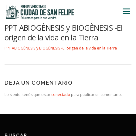
Saltar
al
Menú
contenido
PPT ABIOGÈNESIS y BIOGÈNESIS -El
INICIO
NOSOTROS
ÁREA ACADÉMICA
origen de la vida en la Tierra
PPT ABIOGÈNESIS y BIOGÈNESIS -El origen de la vida en la Tierra
TALLERES
ACTIVIDADES
INSCRIPCIONES
DEJA UN COMENTARIO
Lo siento, tenés que estar
conectado
para publicar un comentario.
BUSCAR…