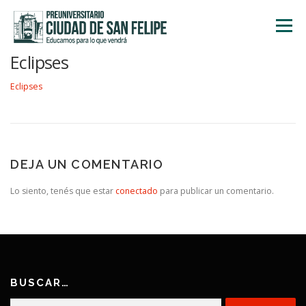
Saltar
al
Menú
contenido
Eclipses
INICIO
NOSOTROS
ÁREA ACADÉMICA
Eclipses
TALLERES
ACTIVIDADES
INSCRIPCIONES
DEJA UN COMENTARIO
Lo siento, tenés que estar
conectado
para publicar un comentario.
BUSCAR…
Buscar: