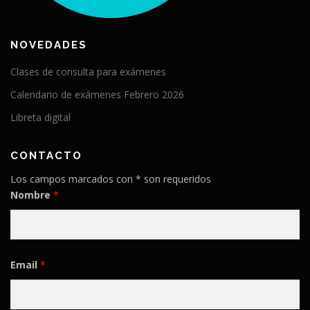
NOVEDADES
Clases de consulta para exámenes
Calendario de exámenes Febrero 2026
Libreta digital
CONTACTO
Los campos marcados con * son requeridos
Nombre
*
Email
*