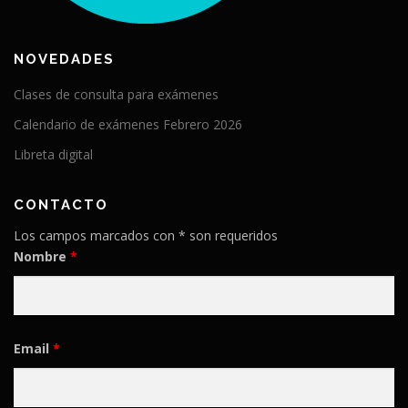
NOVEDADES
Clases de consulta para exámenes
Calendario de exámenes Febrero 2026
Libreta digital
CONTACTO
Los campos marcados con * son requeridos
Nombre
*
Email
*