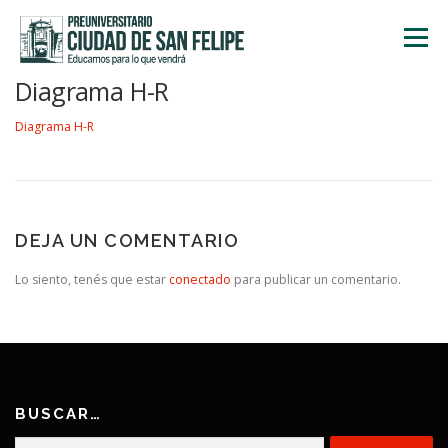
Saltar
al
Menú
contenido
Diagrama H-R
INICIO
NOSOTROS
ÁREA ACADÉMICA
Diagrama H-R
TALLERES
ACTIVIDADES
INSCRIPCIONES
DEJA UN COMENTARIO
Lo siento, tenés que estar
conectado
para publicar un comentario.
BUSCAR…
Buscar: