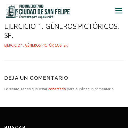
Saltar
al
Menú
contenido
EJERCICIO 1. GÉNEROS PICTÓRICOS.
INICIO
NOSOTROS
ÁREA ACADÉMICA
SF.
EJERCICIO 1. GÉNEROS PICTÓRICOS. SF.
TALLERES
ACTIVIDADES
INSCRIPCIONES
DEJA UN COMENTARIO
Lo siento, tenés que estar
conectado
para publicar un comentario.
BUSCAR…