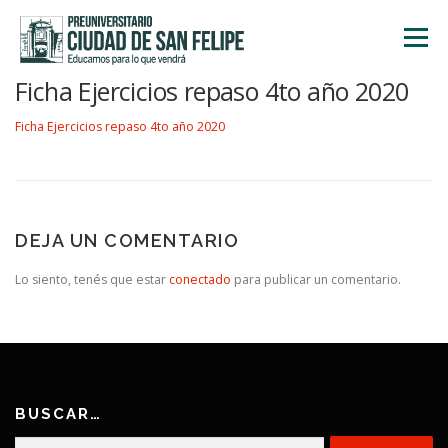
Saltar
al
Menú
contenido
Ficha Ejercicios repaso 4to año 2020
INICIO
NOSOTROS
ÁREA ACADÉMICA
Ficha Ejercicios repaso 4to año 2020
TALLERES
ACTIVIDADES
INSCRIPCIONES
DEJA UN COMENTARIO
Lo siento, tenés que estar
conectado
para publicar un comentario.
BUSCAR…
Buscar: