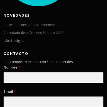
NOVEDADES
Clases de consulta para exámenes
Calendario de exámenes Febrero 2026
Libreta digital
CONTACTO
Los campos marcados con * son requeridos
Nombre
*
Email
*