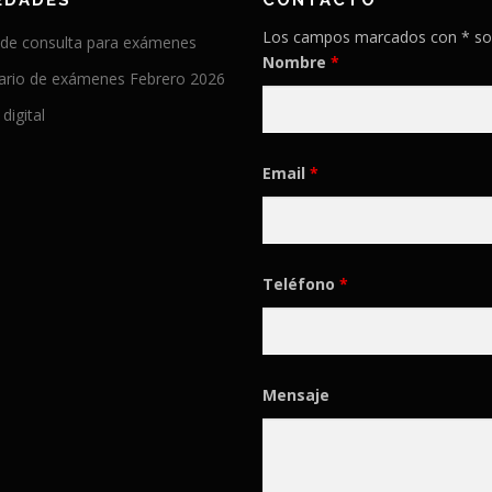
EDADES
CONTACTO
Los campos marcados con * so
 de consulta para exámenes
Nombre
*
ario de exámenes Febrero 2026
 digital
Email
*
Teléfono
*
Mensaje