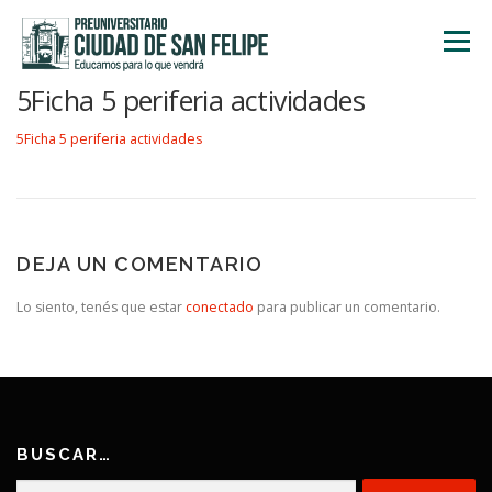
Saltar
al
Menú
contenido
5Ficha 5 periferia actividades
INICIO
NOSOTROS
ÁREA ACADÉMICA
5Ficha 5 periferia actividades
TALLERES
ACTIVIDADES
INSCRIPCIONES
DEJA UN COMENTARIO
Lo siento, tenés que estar
conectado
para publicar un comentario.
BUSCAR…
Buscar: