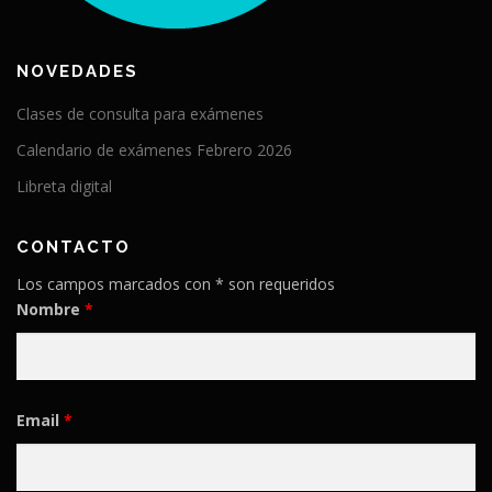
NOVEDADES
Clases de consulta para exámenes
Calendario de exámenes Febrero 2026
Libreta digital
CONTACTO
Los campos marcados con * son requeridos
Nombre
*
Email
*