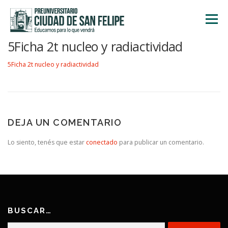
Saltar
al
Menú
contenido
5Ficha 2t nucleo y radiactividad
INICIO
NOSOTROS
ÁREA ACADÉMICA
5Ficha 2t nucleo y radiactividad
TALLERES
ACTIVIDADES
INSCRIPCIONES
DEJA UN COMENTARIO
Lo siento, tenés que estar
conectado
para publicar un comentario.
BUSCAR…
Buscar: