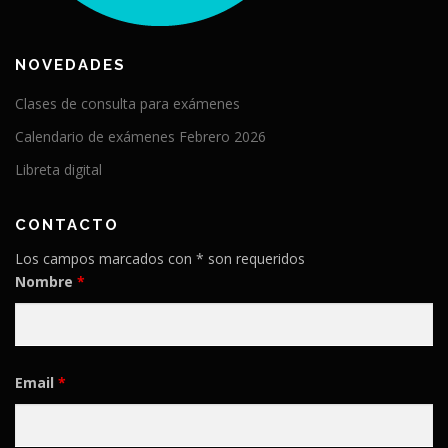
NOVEDADES
Clases de consulta para exámenes
Calendario de exámenes Febrero 2026
Libreta digital
CONTACTO
Los campos marcados con * son requeridos
Nombre
*
Email
*