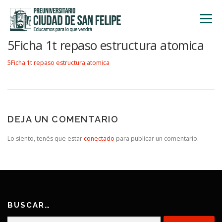
Saltar
al
Menú
contenido
5Ficha 1t repaso estructura atomica
INICIO
NOSOTROS
ÁREA ACADÉMICA
5Ficha 1t repaso estructura atomica
TALLERES
ACTIVIDADES
INSCRIPCIONES
DEJA UN COMENTARIO
Lo siento, tenés que estar
conectado
para publicar un comentario.
BUSCAR…
Buscar: