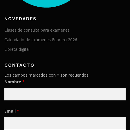
NOVEDADES
Clases de consulta para exámenes
Calendario de exámenes Febrero 2026
Libreta digital
CONTACTO
Los campos marcados con * son requeridos
Nombre
*
Email
*