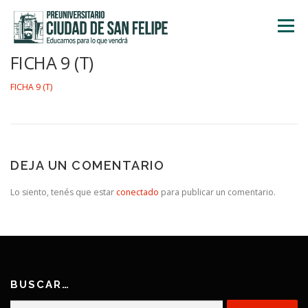
Saltar
al
Menú
contenido
FICHA 9 (T)
INICIO
NOSOTROS
ÁREA ACADÉMICA
FICHA 9 (T)
TALLERES
ACTIVIDADES
INSCRIPCIONES
DEJA UN COMENTARIO
Lo siento, tenés que estar
conectado
para publicar un comentario.
BUSCAR…
Buscar: