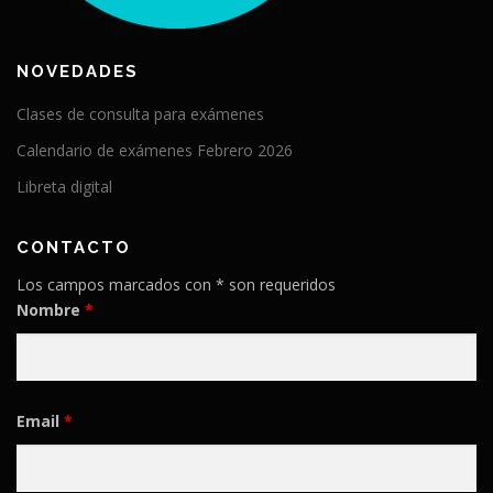
NOVEDADES
Clases de consulta para exámenes
Calendario de exámenes Febrero 2026
Libreta digital
CONTACTO
Los campos marcados con * son requeridos
Nombre
*
Email
*