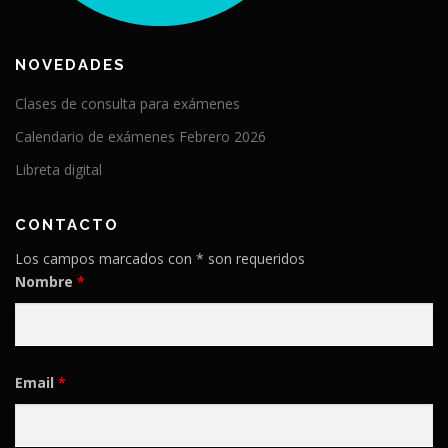
NOVEDADES
Clases de consulta para exámenes
Calendario de exámenes Febrero 2026
Libreta digital
CONTACTO
Los campos marcados con * son requeridos
Nombre
*
Email
*