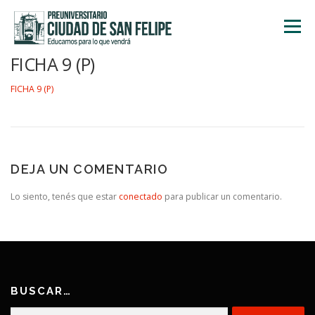
Saltar
al
Menú
contenido
FICHA 9 (P)
INICIO
NOSOTROS
ÁREA ACADÉMICA
FICHA 9 (P)
TALLERES
ACTIVIDADES
INSCRIPCIONES
DEJA UN COMENTARIO
Lo siento, tenés que estar
conectado
para publicar un comentario.
BUSCAR…
Buscar: