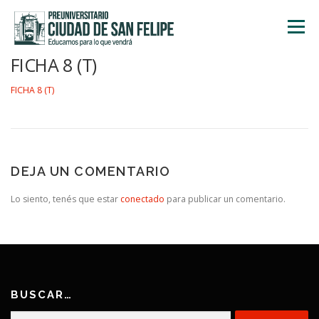
Saltar
al
Menú
contenido
FICHA 8 (T)
INICIO
NOSOTROS
ÁREA ACADÉMICA
FICHA 8 (T)
TALLERES
ACTIVIDADES
INSCRIPCIONES
DEJA UN COMENTARIO
Lo siento, tenés que estar
conectado
para publicar un comentario.
BUSCAR…
Buscar: