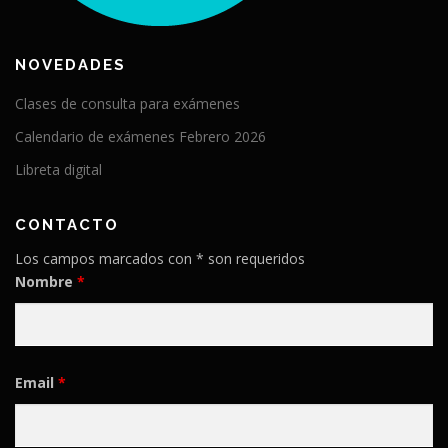
NOVEDADES
Clases de consulta para exámenes
Calendario de exámenes Febrero 2026
Libreta digital
CONTACTO
Los campos marcados con * son requeridos
Nombre
*
Email
*