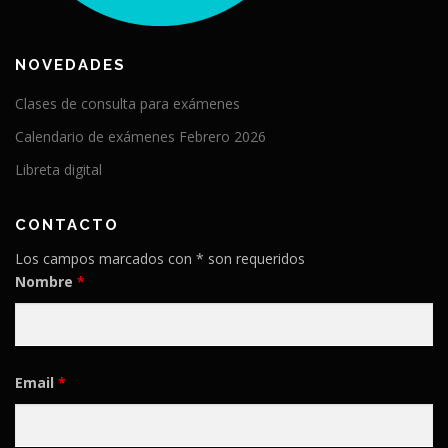
NOVEDADES
Clases de consulta para exámenes
Calendario de exámenes Febrero 2026
Libreta digital
CONTACTO
Los campos marcados con * son requeridos
Nombre
*
Email
*