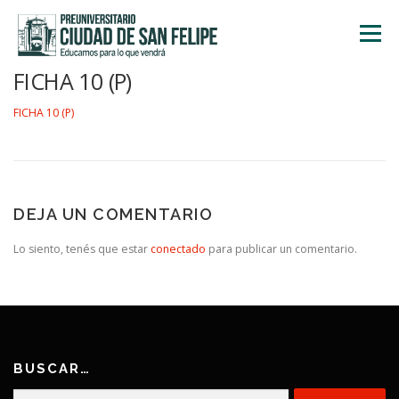
Saltar
al
Menú
contenido
FICHA 10 (P)
INICIO
NOSOTROS
ÁREA ACADÉMICA
FICHA 10 (P)
TALLERES
ACTIVIDADES
INSCRIPCIONES
DEJA UN COMENTARIO
Lo siento, tenés que estar
conectado
para publicar un comentario.
BUSCAR…
Buscar: