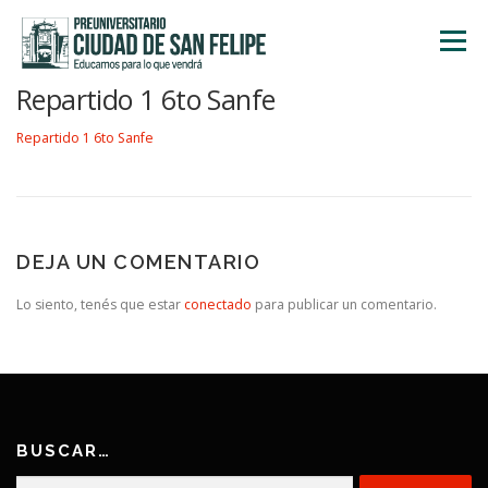
Saltar
al
Menú
contenido
Repartido 1 6to Sanfe
INICIO
NOSOTROS
ÁREA ACADÉMICA
Repartido 1 6to Sanfe
TALLERES
ACTIVIDADES
INSCRIPCIONES
DEJA UN COMENTARIO
Lo siento, tenés que estar
conectado
para publicar un comentario.
BUSCAR…
Buscar: