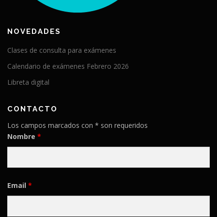
NOVEDADES
Clases de consulta para exámenes
Calendario de exámenes Febrero 2026
Libreta digital
CONTACTO
Los campos marcados con * son requeridos
Nombre
*
Email
*