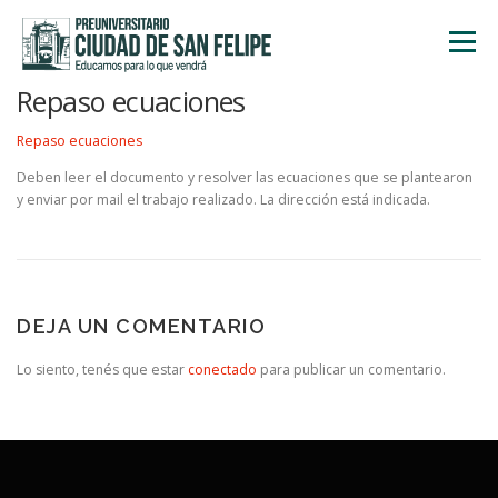
Saltar
al
Menú
contenido
Repaso ecuaciones
INICIO
NOSOTROS
ÁREA ACADÉMICA
Repaso ecuaciones
Deben leer el documento y resolver las ecuaciones que se plantearon
y enviar por mail el trabajo realizado. La dirección está indicada.
TALLERES
ACTIVIDADES
INSCRIPCIONES
DEJA UN COMENTARIO
Lo siento, tenés que estar
conectado
para publicar un comentario.