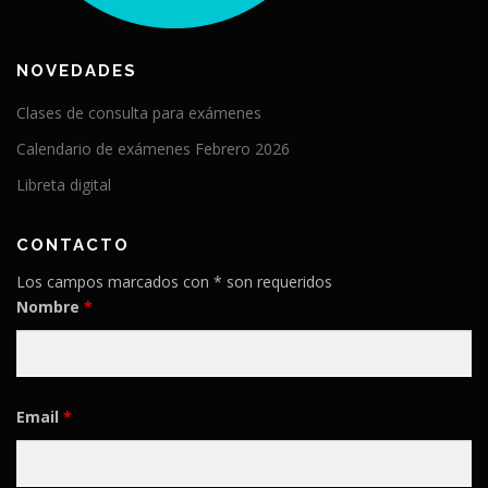
NOVEDADES
Clases de consulta para exámenes
Calendario de exámenes Febrero 2026
Libreta digital
CONTACTO
Los campos marcados con * son requeridos
Nombre
*
Email
*