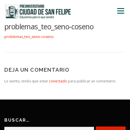
Saltar
al
Menú
contenido
problemas_teo_seno-coseno
INICIO
NOSOTROS
ÁREA ACADÉMICA
problemas_teo_seno-coseno
TALLERES
ACTIVIDADES
INSCRIPCIONES
DEJA UN COMENTARIO
Lo siento, tenés que estar
conectado
para publicar un comentario.
BUSCAR…
Buscar: