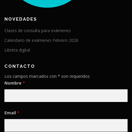
NOVEDADES
Clases de consulta para exámenes
Calendario de exámenes Febrero 2026
Libreta digital
CONTACTO
Los campos marcados con * son requeridos
Nombre
*
Email
*