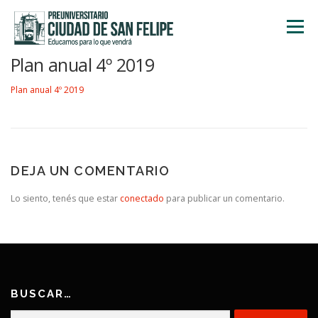
Saltar
al
Menú
contenido
Plan anual 4º 2019
INICIO
NOSOTROS
ÁREA ACADÉMICA
Plan anual 4º 2019
TALLERES
ACTIVIDADES
INSCRIPCIONES
DEJA UN COMENTARIO
Lo siento, tenés que estar
conectado
para publicar un comentario.
BUSCAR…
Buscar: