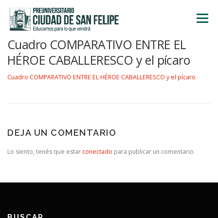
Saltar
al
Menú
contenido
Cuadro COMPARATIVO ENTRE EL
INICIO
NOSOTROS
ÁREA ACADÉMICA
HÉROE CABALLERESCO y el pícaro
Cuadro COMPARATIVO ENTRE EL HÉROE CABALLERESCO y el pícaro
TALLERES
ACTIVIDADES
INSCRIPCIONES
DEJA UN COMENTARIO
Lo siento, tenés que estar
conectado
para publicar un comentario.
BUSCAR…