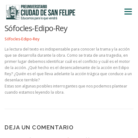
Saltar
al
Menú
contenido
Sófocles-Edipo-Rey
INICIO
NOSOTROS
ÁREA ACADÉMICA
Sófocles-Edipo-Rey
La lectura del texto es indispensable para conocer la trama y la acción
que se desarrolla durante la obra. Como se trata de una tragedia, en
TALLERES
ACTIVIDADES
INSCRIPCIONES
primer lugar debemos identificar cuál es el conflicto y cuál es el motor
de la acción. ¿Qué hecho es el desencadenante de la acción en Edipo
Rey? ¿Quién es el que lleva adelante la acción trágica que conduce a un
desenlace terrible?
Estas son algunas posibles interrogantes que nos podemos plantear
cuando estamos leyendo la obra.
DEJA UN COMENTARIO