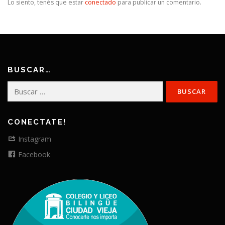
Lo siento, tenés que estar
conectado
para publicar un comentario.
BUSCAR…
Buscar:
CONECTATE!
Instagram
Facebook