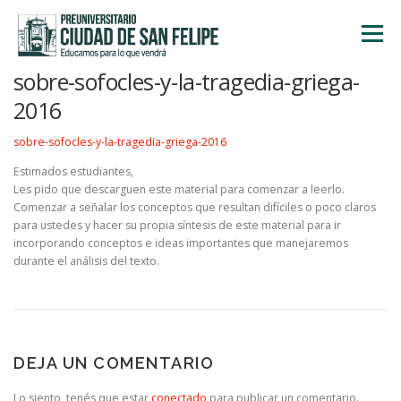
Saltar
al
Menú
contenido
sobre-sofocles-y-la-tragedia-griega-
INICIO
NOSOTROS
ÁREA ACADÉMICA
2016
sobre-sofocles-y-la-tragedia-griega-2016
TALLERES
ACTIVIDADES
INSCRIPCIONES
Estimados estudiantes,
Les pido que descarguen este material para comenzar a leerlo.
Comenzar a señalar los conceptos que resultan difíciles o poco claros
para ustedes y hacer su propia síntesis de este material para ir
incorporando conceptos e ideas importantes que manejaremos
durante el análisis del texto.
DEJA UN COMENTARIO
Lo siento, tenés que estar
conectado
para publicar un comentario.