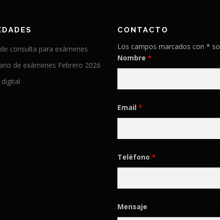
EDADES
CONTACTO
Los campos marcados con * so
 de consulta para exámenes
Nombre
*
ario de exámenes Febrero 2026
 digital
Email
*
Teléfono
*
Mensaje