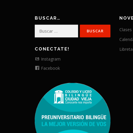
BUSCAR…
NOV
Buscar:
Clases
Calend
CONECTATE!
Libreta
Instagram
Facebook