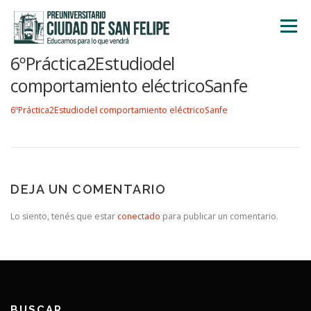
Saltar
al
Menú
contenido
6ºPráctica2Estudiodel
INICIO
NOSOTROS
ÁREA ACADÉMICA
comportamiento eléctricoSanfe
6ºPráctica2Estudiodel comportamiento eléctricoSanfe
TALLERES
ACTIVIDADES
INSCRIPCIONES
DEJA UN COMENTARIO
Lo siento, tenés que estar
conectado
para publicar un comentario.
BUSCAR…