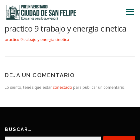
Saltar
al
Menú
contenido
practico 9 trabajo y energia cinetica
INICIO
NOSOTROS
ÁREA ACADÉMICA
practico 9 trabajo y energia cinetica
TALLERES
ACTIVIDADES
INSCRIPCIONES
DEJA UN COMENTARIO
Lo siento, tenés que estar
conectado
para publicar un comentario.
BUSCAR…
Buscar: