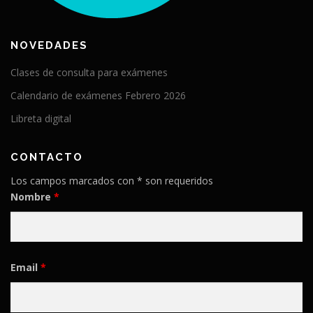
NOVEDADES
Clases de consulta para exámenes
Calendario de exámenes Febrero 2026
Libreta digital
CONTACTO
Los campos marcados con * son requeridos
Nombre
*
Email
*