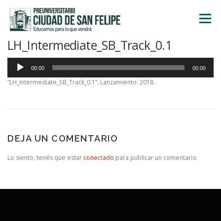
Saltar
al
Menú
contenido
LH_Intermediate_SB_Track_0.1
INICIO
NOSOTROS
ÁREA ACADÉMICA
Reproductor
00:00
00:00
de
audio
“LH_Intermediate_SB_Track_0.1”. Lanzamiento: 2018.
TALLERES
ACTIVIDADES
INSCRIPCIONES
DEJA UN COMENTARIO
Lo siento, tenés que estar
conectado
para publicar un comentario.