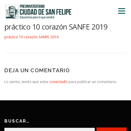
Saltar
al
Menú
contenido
práctico 10 corazón SANFE 2019
INICIO
NOSOTROS
ÁREA ACADÉMICA
práctico 10 corazón SANFE 2019
TALLERES
ACTIVIDADES
INSCRIPCIONES
DEJA UN COMENTARIO
Lo siento, tenés que estar
conectado
para publicar un comentario.
BUSCAR…
Buscar: