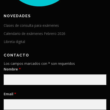
NOVEDADES
Clases de consulta para exámenes
Calendario de exámenes Febrero 2026
Libreta digital
CONTACTO
Los campos marcados con * son requeridos
Nombre
*
Email
*