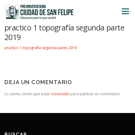
Saltar
al
Menú
contenido
practico 1 topografía segunda parte
INICIO
NOSOTROS
ÁREA ACADÉMICA
2019
practico 1 topografía segunda parte 2019
TALLERES
ACTIVIDADES
INSCRIPCIONES
DEJA UN COMENTARIO
Lo siento, tenés que estar
conectado
para publicar un comentario.
BUSCAR…