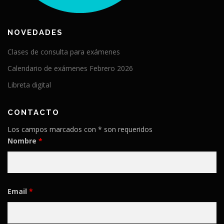
NOVEDADES
Clases de consulta para exámenes
Calendario de exámenes Febrero 2026
Libreta digital
CONTACTO
Los campos marcados con * son requeridos
Nombre
*
Email
*