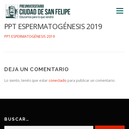
Saltar
al
Menú
contenido
PPT ESPERMATOGÉNESIS 2019
INICIO
NOSOTROS
ÁREA ACADÉMICA
PPT ESPERMATOGÉNESIS 2019
TALLERES
ACTIVIDADES
INSCRIPCIONES
DEJA UN COMENTARIO
Lo siento, tenés que estar
conectado
para publicar un comentario.
BUSCAR…
Buscar: