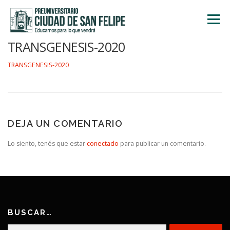
Saltar
al
Menú
contenido
TRANSGENESIS-2020
INICIO
NOSOTROS
ÁREA ACADÉMICA
TRANSGENESIS-2020
TALLERES
ACTIVIDADES
INSCRIPCIONES
DEJA UN COMENTARIO
Lo siento, tenés que estar
conectado
para publicar un comentario.
BUSCAR…
Buscar: