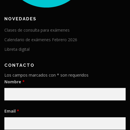
NOVEDADES
Clases de consulta para exámenes
Calendario de exámenes Febrero 2026
Libreta digital
CONTACTO
Los campos marcados con * son requeridos
Nombre
*
Email
*