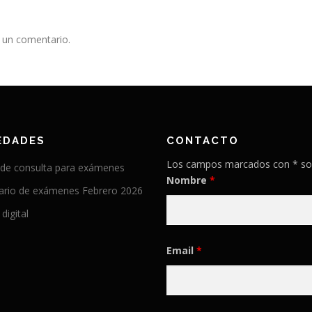
 un comentario.
EDADES
CONTACTO
Los campos marcados con * so
 de consulta para exámenes
Nombre
*
ario de exámenes Febrero 2026
 digital
Email
*