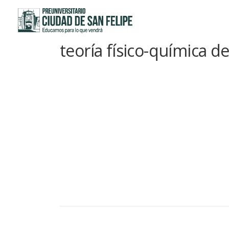
Saltar
al
contenido
teoría físico-química de