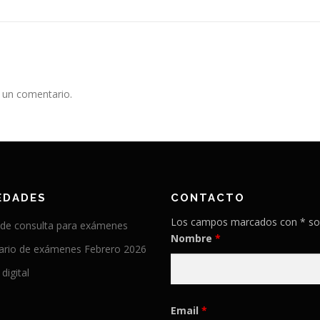
 un comentario.
EDADES
CONTACTO
Los campos marcados con * so
 de consulta para exámenes
Nombre
*
ario de exámenes Febrero 2026
 digital
Email
*