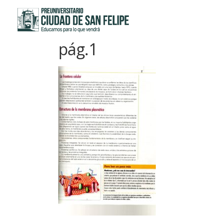
Saltar
al
contenido
pág.1