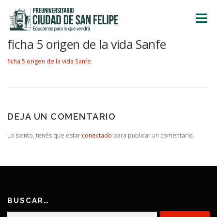
Saltar
al
Menú
contenido
ficha 5 origen de la vida Sanfe
INICIO
NOSOTROS
ÁREA ACADÉMICA
ficha 5 origen de la vida Sanfe
TALLERES
ACTIVIDADES
INSCRIPCIONES
DEJA UN COMENTARIO
Lo siento, tenés que estar
conectado
para publicar un comentario.
BUSCAR…
Buscar: