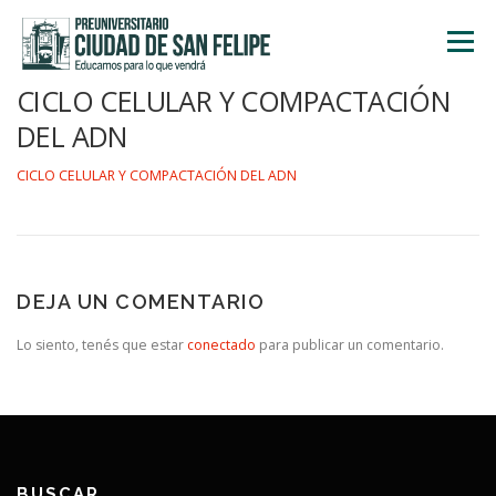
Saltar
al
Menú
contenido
CICLO CELULAR Y COMPACTACIÓN
INICIO
NOSOTROS
ÁREA ACADÉMICA
DEL ADN
CICLO CELULAR Y COMPACTACIÓN DEL ADN
TALLERES
ACTIVIDADES
INSCRIPCIONES
DEJA UN COMENTARIO
Lo siento, tenés que estar
conectado
para publicar un comentario.
BUSCAR…