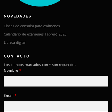
NOVEDADES
Clases de consulta para exámenes
Calendario de exámenes Febrero 2026
Libreta digital
CONTACTO
Los campos marcados con * son requeridos
Nombre
*
Email
*