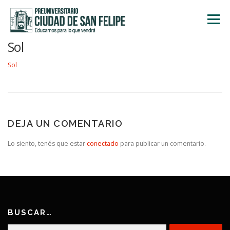
Saltar
al
Menú
contenido
Sol
INICIO
NOSOTROS
ÁREA ACADÉMICA
Sol
TALLERES
ACTIVIDADES
INSCRIPCIONES
DEJA UN COMENTARIO
Lo siento, tenés que estar
conectado
para publicar un comentario.
BUSCAR…
Buscar: