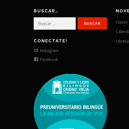
BUSCAR…
NOV
Buscar:
Clases
Calend
CONECTATE!
Libreta
Instagram
Facebook