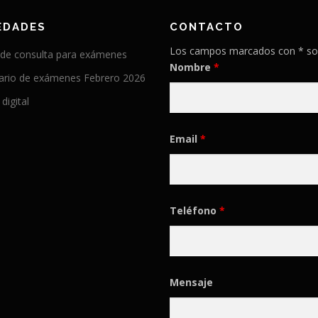
EDADES
CONTACTO
Los campos marcados con * so
 de consulta para exámenes
Nombre
*
ario de exámenes Febrero 2026
 digital
Email
*
Teléfono
*
Mensaje