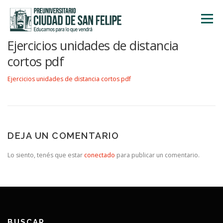
Saltar
al
Menú
contenido
Ejercicios unidades de distancia
INICIO
NOSOTROS
ÁREA ACADÉMICA
cortos pdf
Ejercicios unidades de distancia cortos pdf
TALLERES
ACTIVIDADES
INSCRIPCIONES
DEJA UN COMENTARIO
Lo siento, tenés que estar
conectado
para publicar un comentario.
BUSCAR…